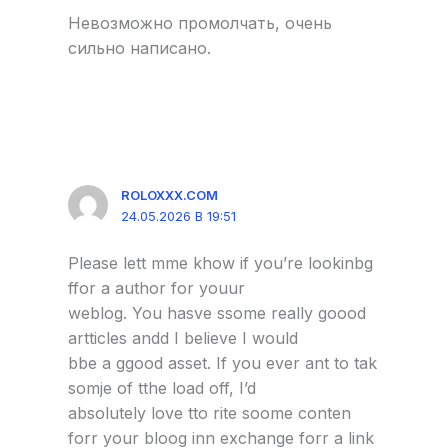
Невозможно промолчать, очень
сильно написано.
ROLOXXX.COM
24.05.2026 В 19:51
Please lett mme khow if you’re lookinbg
ffor a author for youur
weblog. You hasve ssome really goood
artticles andd I believe I would
bbe a ggood asset. If you ever ant to tak
somje of tthe load off, I’d
absolutely love tto rite soome conten
forr your bloog inn exchange forr a link