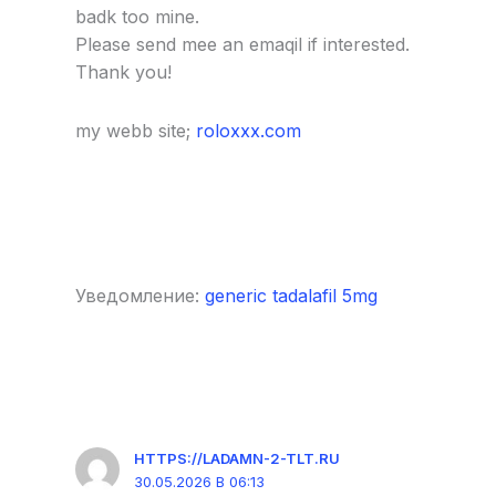
badk too mine.
Please send mee an emaqil if interested.
Thank you!
my webb site;
roloxxx.com
Уведомление:
generic tadalafil 5mg
HTTPS://LADAMN-2-TLT.RU
30.05.2026 В 06:13